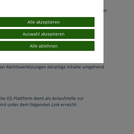
 verlinkten Seiten sind ausschließlich deren Betreiber
Alle akzeptieren
Auswahl akzeptieren
der Verwertung außerhalb der Grenzen des
Alle ablehnen
n. Die Verwendung von Kopien und Downloads aus
 unseren Seiten beachten wir als das Urheberrecht
ten Sie trotzdem auf eine Urheberrechtsverletzung
von Rechtsverletzungen derartige Inhalte umgehend
ie OS-Plattform dient als Anlaufstelle zur
wird unter dem folgenden Link erreicht