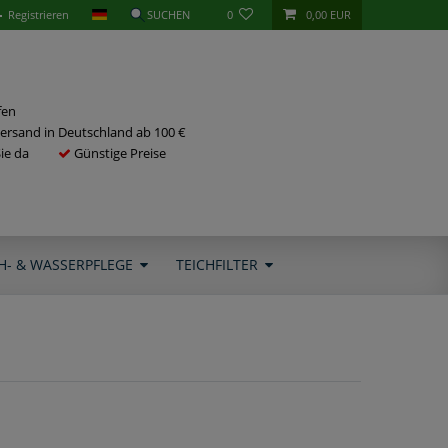
Registrieren
0
0,00 EUR
fen
ersand in Deutschland ab 100 €
Sie da
Günstige Preise
H- & WASSERPFLEGE
TEICHFILTER