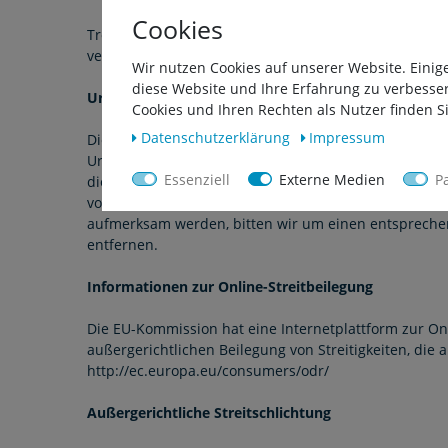
Cookies
Trotz sorgfältiger inhaltlicher Kontrolle übernehmen w
verantwortlich
Wir nutzen Cookies auf unserer Website. Einig
diese Website und Ihre Erfahrung zu verbesse
Urheberrecht
Cookies und Ihren Rechten als Nutzer finden Si
Daten­schutz­erklärung
Impressum
Die durch die Seitenbetreiber erstellten Inhalte au
Urheberrechtes müssen durch die Zustimmung in Sch
Essenziell
Externe Medien
P
dieser Seite dürfen nur im Rahmen des privaten, nic
von Dritten und achten diese dementsprechend. Jene 
aufmerksam werden, bitten wir um einen entspreche
entfernen.
Informationen zur Online-Streitbeilegung
Die EU-Kommission hat eine Internetplattform zur Onli
außergerichtlichen Beilegung von Streitigkeiten, die
http://ec.europa.eu/consumers/odr/
Außergerichtliche Streitschlichtung