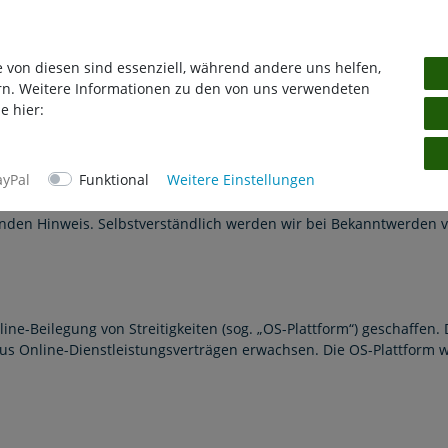
ir keine Haftung für die Inhalte externer Links. Für den Inhalt der
e von diesen sind essenziell, während andere uns helfen,
rn. Weitere Informationen zu den von uns verwendeten
e hier:
f diesen Seiten unterliegen dem deutschen Urheberrecht. Jede Art 
riftform des jeweiligen Autors bzw. Erstellers genehmigt werde
ayPal
Funktional
Weitere Einstellungen
ht kommerziellen Gebrauchs verwendet werden. Inhalte Dritter auf
Inhalte werden deshalb ebenfalls als solche gekennzeichnet. Soll
nden Hinweis. Selbstverständlich werden wir bei Bekanntwerden 
ne-Beilegung von Streitigkeiten (sog. „OS-Plattform“) geschaffen. D
 aus Online-Dienstleistungsverträgen erwachsen. Die OS-Plattform 