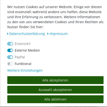
11,75 € *
Wir nutzen Cookies auf unserer Website. Einige von diesen
sind essenziell, während andere uns helfen, diese Website
In den Warenkorb
und Ihre Erfahrung zu verbessern. Weitere Informationen
*
inkl. ges. MwSt.
zzgl.
Versandkosten
zu den von uns verwendeten Cookies und Ihren Rechten als
Nutzer finden Sie hier:
Daten­schutz­erklärung
Impressum
T-STÜCK 45° - Ø 75 MM
Essenziell
17,50 € *
Externe Medien
In den Warenkorb
PayPal
*
inkl. ges. MwSt.
zzgl.
Versandkosten
Funktional
Weitere Einstellungen
Alle akzeptieren
T-STÜCK 45° - Ø 90 MM
Auswahl akzeptieren
35,00 € *
In den Warenkorb
Alle ablehnen
*
inkl. ges. MwSt.
zzgl.
Versandkosten