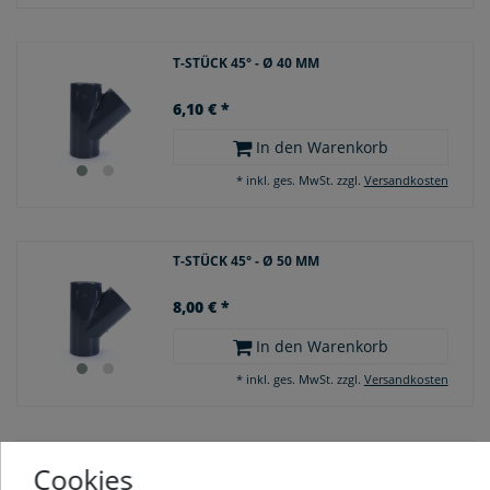
T-STÜCK 45° - Ø 40 MM
6,10 € *
In den Warenkorb
*
inkl. ges. MwSt.
zzgl.
Versandkosten
T-STÜCK 45° - Ø 50 MM
8,00 € *
In den Warenkorb
*
inkl. ges. MwSt.
zzgl.
Versandkosten
T-STÜCK 45° - Ø 63 MM
Cookies