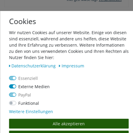
Cookies
POND ZINGER PHOSPHATENTFERNER BIS
45 M³ TEICHVOLUMEN
Wir nutzen Cookies auf unserer Website. Einige von diesen
34,95 € *
sind essenziell, während andere uns helfen, diese Website
In den Warenkorb
und Ihre Erfahrung zu verbessern. Weitere Informationen
zu den von uns verwendeten Cookies und Ihren Rechten als
*
inkl. ges. MwSt.
zzgl.
Versandkosten
Nutzer finden Sie hier:
Daten­schutz­erklärung
Impressum
Essenziell
Externe Medien
PayPal
ÜBER UNS
Funktional
Weitere Einstellungen
Alle akzeptieren