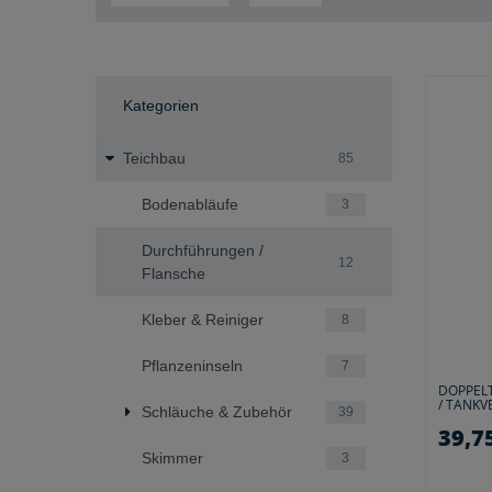
Kategorien
Teichbau
85
Bodenabläufe
3
Durchführungen /
12
Flansche
Kleber & Reiniger
8
Pflanzeninseln
7
DOPPEL
/ TANK
Schläuche & Zubehör
39
39,75
Skimmer
3