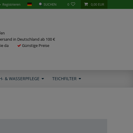
Registrieren
0
0,00 EUR
fen
ersand in Deutschland ab 100 €
Sie da
Günstige Preise
H- & WASSERPFLEGE
TEICHFILTER