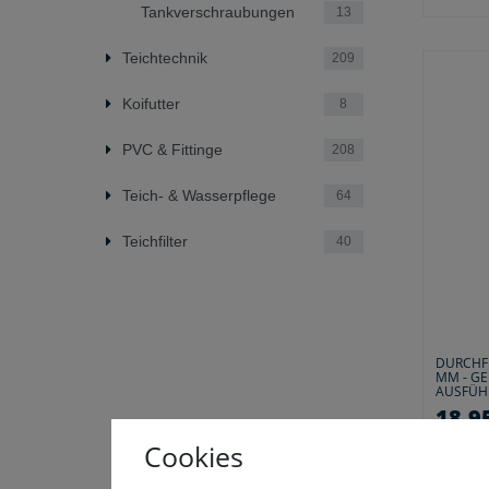
Tankverschraubungen
13
Teichtechnik
209
Koifutter
8
PVC & Fittinge
208
Teich- & Wasserpflege
64
Teichfilter
40
DURCHF
MM - G
AUSFÜ
18,95
Cookies