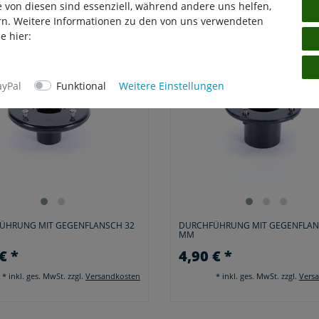
e von diesen sind essenziell, während andere uns helfen,
rn. Weitere Informationen zu den von uns verwendeten
e hier:
ayPal
Funktional
Weitere Einstellungen
ÜHRUNG MIT GEGENFLANSCH 32
DURCHFÜHRUNG MIT GEGENFLAN
MM
€ *
4,90 € *
*
inkl. ges. MwSt.
zzgl.
Versandkosten
*
inkl. ges. MwSt.
zzgl.
Vers