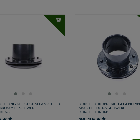
ÜHRUNG MIT GEGENFLANSCH 110
DURCHFÜHRUNG MIT GEGENFLAN
EKRÜMMT - SCHWERE
MM RTF - EXTRA SCHWERE
HRUNG
DURCHFÜHRUNG
 € *
24,25 € *
*
inkl. ges. MwSt.
zzgl.
Versandkosten
*
inkl. ges. MwSt.
zzgl.
Vers