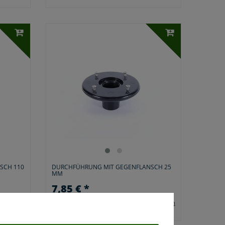
SCH 110
DURCHFÜHRUNG MIT GEGENFLANSCH 25
MM
7,85 € *
*
inkl. ges. MwSt.
zzgl.
Versandkosten
andkosten