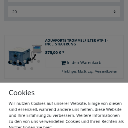
AQUAFORTE TROMMELFILTER ATF-1 -
INCL. STEUERUNG
875,00 € *
In den Warenkorb
*
inkl. ges. MwSt.
zzgl.
Versandkosten
Cookies
Wir nutzen Cookies auf unserer Website. Einige von diesen
sind essenziell, während andere uns helfen, diese Website
ÜBER UNS
und Ihre Erfahrung zu verbessern. Weitere Informationen
zu den von uns verwendeten Cookies und Ihren Rechten als
Nutzer finden Sie hier: