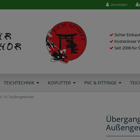
Anmelden
ür
Sicher Einkau
Kostenloser V
ehör
Seit 2008 für 
TEICHTECHNIK
KOIFUTTER
PVC & FITTINGE
TEIC
 x 1½" Außengewinde
Übergang
Außenge