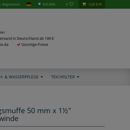
Registrieren
0
0,00 EUR
fen
ersand in Deutschland ab 100 €
Sie da
Günstige Preise
H- & WASSERPFLEGE
TEICHFILTER
smuffe 50 mm x 1½"
winde