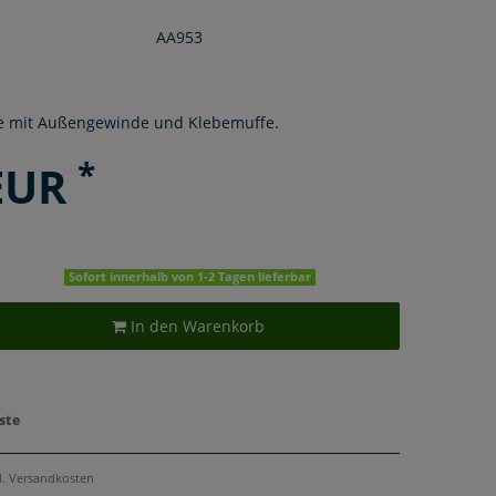
AA953
 mit Außengewinde und Klebemuffe.
*
 EUR
Sofort innerhalb von 1-2 Tagen lieferbar
In den Warenkorb
ste
l.
Versandkosten