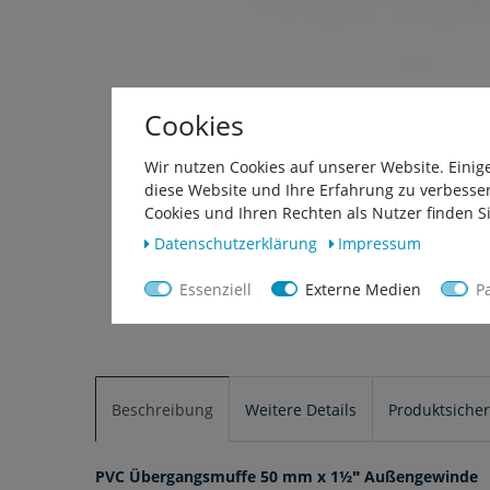
Cookies
Wir nutzen Cookies auf unserer Website. Einig
diese Website und Ihre Erfahrung zu verbesse
Cookies und Ihren Rechten als Nutzer finden Si
Daten­schutz­erklärung
Impressum
Essenziell
Externe Medien
P
Beschreibung
Weitere Details
Produktsicher
PVC Übergangsmuffe 50 mm x 1½
"
Außengewinde