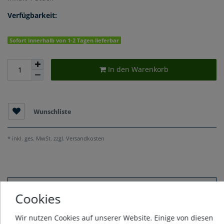
Verfügbarkeit:
Sofort innerhalb von 1-2 Tagen lieferbar
In den Warenkorb
Wunschliste
* inkl. ges. MwSt. zzgl.
Versandkosten
Beschreibung
Cookies
Wir nutzen Cookies auf unserer Website. Einige von diesen
Weitere Details