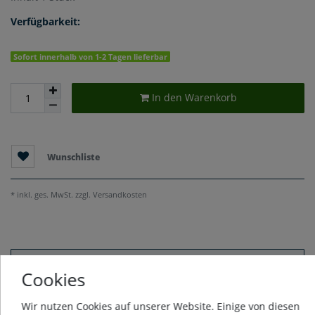
Verfügbarkeit:
Sofort innerhalb von 1-2 Tagen lieferbar
In den Warenkorb
Wunschliste
* inkl. ges. MwSt. zzgl.
Versandkosten
Beschreibung
Cookies
Wir nutzen Cookies auf unserer Website. Einige von diesen
Weitere Details