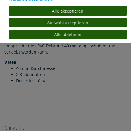
Alle akzeptieren
PVC Bogen 45
°
mit 2 Klebemuffen Ø 40 mm
Auswahl akzeptieren
PVC Bogen für die Verbindung von PVC Rohren. Der Bogen ist
mit einem PVC Kleber, wie Griffon oder Tangit, zu verkleben.
Alle ablehnen
Die Maßangabe bezieht sich auf das Innenmaß, sodass ein
entsprechendes PVC-Rohr mit 40 mm eingeschoben und
verklebt werden kann.
Daten
40 mm Durchmesser
2 Klebemuffen
Druck bis 10 bar
ÜBER UNS