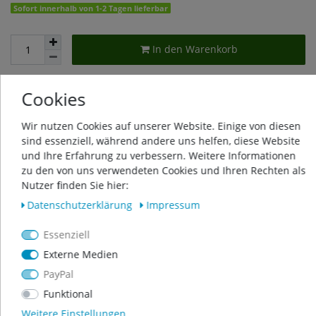
Sofort innerhalb von 1-2 Tagen lieferbar
In den Warenkorb
Cookies
Wunschliste
Wir nutzen Cookies auf unserer Website. Einige von diesen
sind essenziell, während andere uns helfen, diese Website
* inkl. ges. MwSt. zzgl.
Versandkosten
und Ihre Erfahrung zu verbessern. Weitere Informationen
zu den von uns verwendeten Cookies und Ihren Rechten als
Nutzer finden Sie hier:
Daten­schutz­erklärung
Impressum
Beschreibung
Essenziell
Externe Medien
Weitere Details
PayPal
Funktional
Produktsicherheit
Weitere Einstellungen