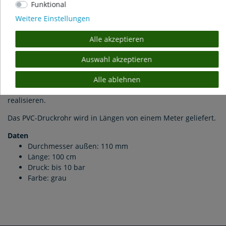
Funktional
Weitere Einstellungen
PVC Rohr Ø 110 mm – 100 cm
Alle akzeptieren
Hochwertiges PVC Druckrohr zum verkleben, ideal für sichere
und schöne Verbindungen im Teich- und Filterbau.
Auswahl akzeptieren
Diese Rohre passen perfekt in alle genormten Fittinge und
somit können Sie problemlos Verrohrungen von
Alle ablehnen
Filterkomponenten oder ganzen Teich- und Poolanlagen
realisieren.
Das PVC-Druckrohr wird in Längen von einem Meter geliefert.
Daten
Durchmesser außen: 110 mm
Länge: 100 cm
Druck: bis 10 bar
Farbe: grau