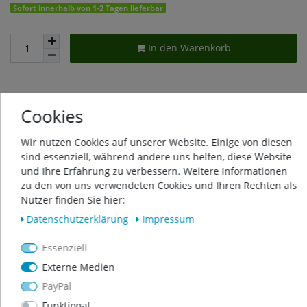
Sofort innerhalb von 1-2 Tagen lieferbar
In den Warenkorb
Wunschliste
Cookies
Wir nutzen Cookies auf unserer Website. Einige von diesen
* inkl. ges. MwSt. zzgl.
Versandkosten
sind essenziell, während andere uns helfen, diese Website
und Ihre Erfahrung zu verbessern. Weitere Informationen
zu den von uns verwendeten Cookies und Ihren Rechten als
Nutzer finden Sie hier:
Beschreibung
Daten­schutz­erklärung
Impressum
Essenziell
Weitere Details
Externe Medien
PayPal
Produktsicherheit
Funktional