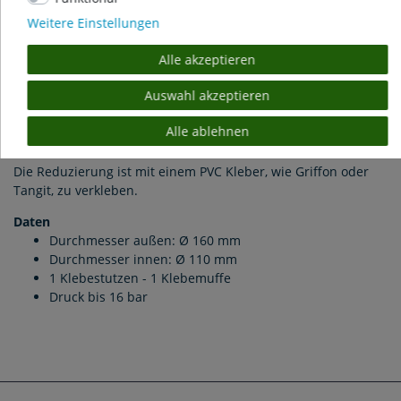
Weitere Einstellungen
PVC Reduzierring Ø 160 x 110 mm
Alle akzeptieren
PVC Reduzierring / Reduktionsring von Ø 160 auf 110 mm.
Auswahl akzeptieren
Zur Verjüngung des Rohrdurchmessers von Ablauf- und
Zugangsleitungen, von PVC-Fittingen wie Kugelhähne,
Alle ablehnen
Zugschieber etc.
Die Reduzierung ist mit einem PVC Kleber, wie Griffon oder
Tangit, zu verkleben.
Daten
Durchmesser außen: Ø 160 mm
Durchmesser innen: Ø 110 mm
1 Klebestutzen - 1 Klebemuffe
Druck bis 16 bar