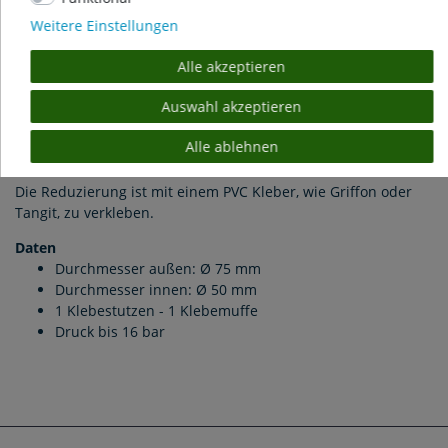
Weitere Einstellungen
PVC Reduzierring Ø 75 x 50 mm
Alle akzeptieren
PVC Reduzierring / Reduktionsring von Ø 75 auf 50 mm.
Auswahl akzeptieren
Zur Verjüngung des Rohrdurchmessers von Ablauf- und
Zugangsleitungen, von PVC-Fittingen wie Kugelhähne,
Alle ablehnen
Zugschieber etc.
Die Reduzierung ist mit einem PVC Kleber, wie Griffon oder
Tangit, zu verkleben.
Daten
Durchmesser außen: Ø 75 mm
Durchmesser innen: Ø 50 mm
1 Klebestutzen - 1 Klebemuffe
Druck bis 16 bar