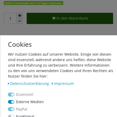
Sofort innerhalb von 1-2 Tagen lieferbar
In den Warenkorb
Wunschliste
Cookies
Wir nutzen Cookies auf unserer Website. Einige von diesen
* inkl. ges. MwSt. zzgl.
Versandkosten
sind essenziell, während andere uns helfen, diese Website
und Ihre Erfahrung zu verbessern. Weitere Informationen
zu den von uns verwendeten Cookies und Ihren Rechten als
Nutzer finden Sie hier:
Beschreibung
Daten­schutz­erklärung
Impressum
Essenziell
Weitere Details
Externe Medien
PayPal
Produktsicherheit
Funktional