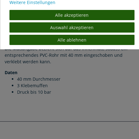
Weitere Einstellungen
PVC T-Stück 90° mit 3 Klebemuffen Ø 40 mm
Alle akzeptieren
PVC T-Stück für die Abzweigung von PVC Rohren. Das T-Stück
Auswahl akzeptieren
ist mit einem PVC Kleber, wie Griffon oder Tangit, zu
verkleben.
Alle ablehnen
Die Maßangabe bezieht sich auf das Innenmaß, sodass ein
entsprechendes PVC-Rohr mit 40 mm eingeschoben und
verklebt werden kann.
Daten
40 mm Durchmesser
3 Klebemuffen
Druck bis 10 bar