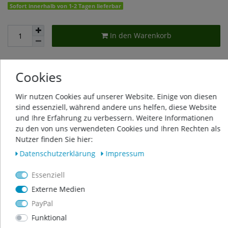
Sofort innerhalb von 1-2 Tagen lieferbar
In den Warenkorb
Cookies
Wunschliste
Wir nutzen Cookies auf unserer Website. Einige von diesen
* inkl. ges. MwSt. zzgl.
Versandkosten
sind essenziell, während andere uns helfen, diese Website
und Ihre Erfahrung zu verbessern. Weitere Informationen
zu den von uns verwendeten Cookies und Ihren Rechten als
Nutzer finden Sie hier:
Daten­schutz­erklärung
Impressum
Beschreibung
Essenziell
Externe Medien
Weitere Details
PayPal
Funktional
Produktsicherheit