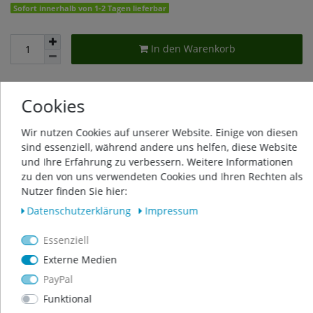
Sofort innerhalb von 1-2 Tagen lieferbar
In den Warenkorb
Cookies
Wunschliste
Wir nutzen Cookies auf unserer Website. Einige von diesen
* inkl. ges. MwSt. zzgl.
Versandkosten
sind essenziell, während andere uns helfen, diese Website
und Ihre Erfahrung zu verbessern. Weitere Informationen
zu den von uns verwendeten Cookies und Ihren Rechten als
Nutzer finden Sie hier:
Daten­schutz­erklärung
Impressum
Beschreibung
Essenziell
Externe Medien
Weitere Details
PayPal
Funktional
Produktsicherheit