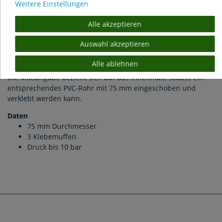
Weitere Einstellungen
PVC T-Stück 90° mit 3 Klebemuffen Ø 75 mm
Alle akzeptieren
PVC T-Stück für die Abzweigung von PVC Rohren. Das T-Stück
Auswahl akzeptieren
ist mit einem PVC Kleber, wie Griffon oder Tangit, zu
verkleben.
Alle ablehnen
Die Maßangabe bezieht sich auf das Innenmaß, sodass ein
entsprechendes PVC-Rohr mit 75 mm eingeschoben und
verklebt werden kann.
Daten
75 mm Durchmesser
3 Klebemuffen
Druck bis 10 bar