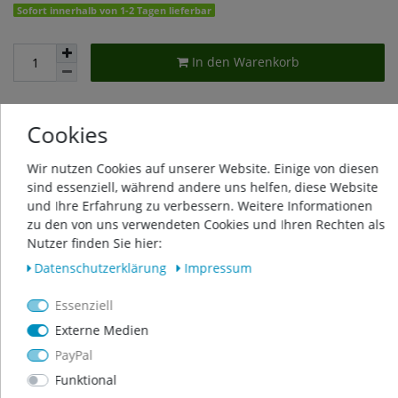
Sofort innerhalb von 1-2 Tagen lieferbar
In den Warenkorb
Cookies
Wunschliste
Wir nutzen Cookies auf unserer Website. Einige von diesen
* inkl. ges. MwSt. zzgl.
Versandkosten
sind essenziell, während andere uns helfen, diese Website
und Ihre Erfahrung zu verbessern. Weitere Informationen
zu den von uns verwendeten Cookies und Ihren Rechten als
Nutzer finden Sie hier:
Daten­schutz­erklärung
Impressum
Beschreibung
Essenziell
Externe Medien
Weitere Details
PayPal
Funktional
Produktsicherheit