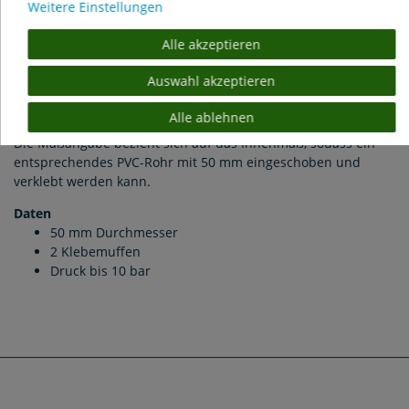
Weitere Einstellungen
PVC Winkel 45
°
mit 2 Klebemuffen Ø 50 mm
Alle akzeptieren
PVC Winkel für die Verbindung von PVC Rohren. Der Winkel
Auswahl akzeptieren
ist mit einem PVC Kleber, wie Griffon oder Tangit, zu
verkleben.
Alle ablehnen
Die Maßangabe bezieht sich auf das Innenmaß, sodass ein
entsprechendes PVC-Rohr mit 50 mm eingeschoben und
verklebt werden kann.
Daten
50 mm Durchmesser
2 Klebemuffen
Druck bis 10 bar