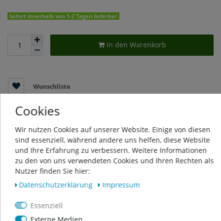
Sofort innerhalb von 1-2 Tagen lieferbar
In den Warenkorb
Wunschliste
Cookies
* inkl. ges. MwSt. zzgl.
Versandkosten
Wir nutzen Cookies auf unserer Website. Einige von diesen
sind essenziell, während andere uns helfen, diese Website
und Ihre Erfahrung zu verbessern. Weitere Informationen
zu den von uns verwendeten Cookies und Ihren Rechten als
Beschreibung
Nutzer finden Sie hier:
Daten­schutz­erklärung
Impressum
Weitere Details
Essenziell
Externe Medien