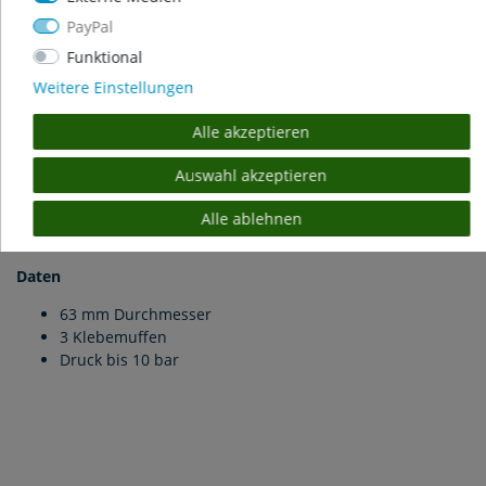
Produktsicherheit
PayPal
Funktional
PVC Y-Bogen mit 3 Klebemuffen Ø 63 mm
Weitere Einstellungen
PVC Y-Bogen für die Verbindung von PVC Rohren. Der Bogen
Alle akzeptieren
ist mit einem PVC Kleber, wie Griffon oder Tangit, zu
verkleben.
Auswahl akzeptieren
Die Maßangabe bezieht sich auf das Innenmaß, sodass ein
entsprechendes PVC-Rohr mit 63 mm eingeschoben und
Alle ablehnen
verklebt werden kann.
Daten
63 mm Durchmesser
3 Klebemuffen
Druck bis 10 bar