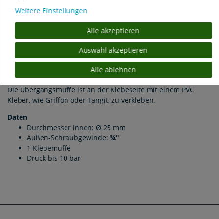
Produktsicherheit
Weitere Einstellungen
Alle akzeptieren
PVC Übergangsmuffe 25 mm x
¾"
Außengewinde
Auswahl akzeptieren
Die Übergangsmuffe kann auf Geräte mit Innengewinde, wie
Filterpumpen und UVC Geräte, in entsprechender Zollgröße
Alle ablehnen
verschraubt werden.
Die Übergangsmuffe ist an der Klebeseite mit einem PVC
Kleber, wie Griffon oder Tangit, zu verkleben.
Daten
Durchmesser innen: Ø 25 mm
Außen-Schraubgewinde:
¾"
1 Klebemuffe
Druck bis 10 bar