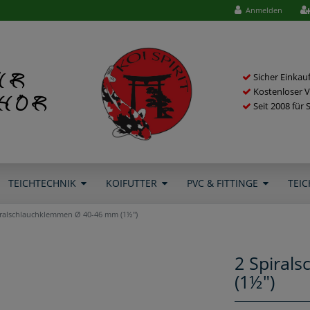
Anmelden
ür
Sicher Einkau
Kostenloser V
ehör
Seit 2008 für 
TEICHTECHNIK
KOIFUTTER
PVC & FITTINGE
TEIC
iralschlauchklemmen Ø 40-46 mm (1½")
2 Spiral
(1½")