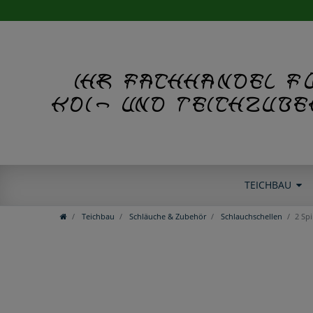
Ihr Fachhandel f
Koi- und Teichzub
TEICHBAU
Teichbau
Schläuche & Zubehör
Schlauchschellen
2 Sp