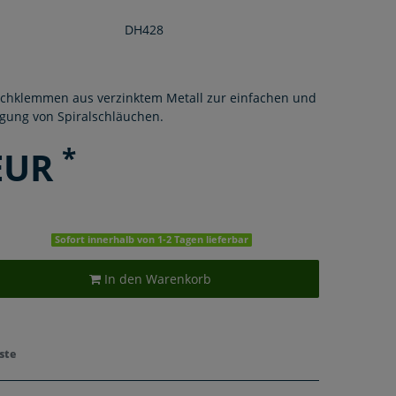
DH428
uchklemmen aus verzinktem Metall zur einfachen und
igung von Spiralschläuchen.
*
 EUR
Sofort innerhalb von 1-2 Tagen lieferbar
In den Warenkorb
ste