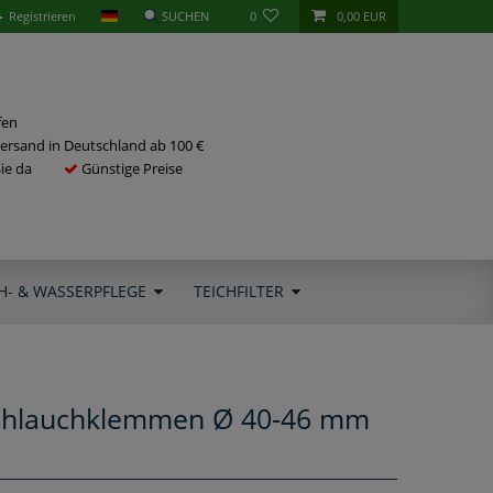
Registrieren
0
0,00 EUR
fen
ersand in Deutschland ab 100 €
Sie da
Günstige Preise
H- & WASSERPFLEGE
TEICHFILTER
schlauchklemmen Ø 40-46 mm