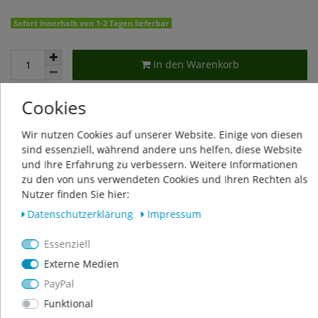
Sofort innerhalb von 1-2 Tagen lieferbar
In den Warenkorb
Cookies
Wunschliste
Wir nutzen Cookies auf unserer Website. Einige von diesen
sind essenziell, während andere uns helfen, diese Website
* inkl. ges. MwSt. zzgl.
Versandkosten
und Ihre Erfahrung zu verbessern. Weitere Informationen
zu den von uns verwendeten Cookies und Ihren Rechten als
Nutzer finden Sie hier:
Daten­schutz­erklärung
Impressum
Beschreibung
Essenziell
Externe Medien
Weitere Details
PayPal
Funktional