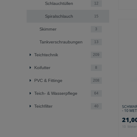
Schlauchtüllen
12
Spiralschlauch
15
Skimmer
3
Tankverschraubungen
13
Teichtechnik
209
Koifutter
8
PVC & Fittinge
208
Teich- & Wasserpflege
64
Teichfilter
SCHWARZ
40
- 10 ME
21,00
10
Meter