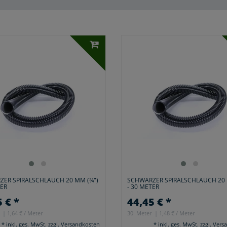
ER SPIRALSCHLAUCH 20 MM (¾")
SCHWARZER SPIRALSCHLAUCH 20 
TER
- 30 METER
 € *
44,45 € *
| 1,64 € / Meter
30
Meter
| 1,48 € / Meter
*
inkl. ges. MwSt.
zzgl.
Versandkosten
*
inkl. ges. MwSt.
zzgl.
Vers