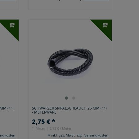
MM (1")
SCHWARZER SPIRALSCHLAUCH 25 MM (1")
- METERWARE
2,75 € *
1
Meter
| 2,75 € / Meter
andkosten
*
inkl. ges. MwSt.
zzgl.
Versandkosten