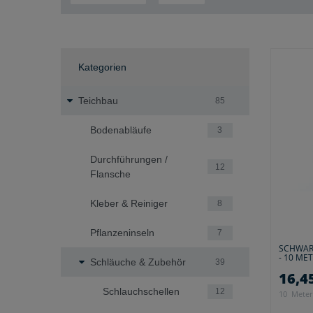
Kategorien
Teichbau
85
Bodenabläufe
3
Durchführungen /
12
Flansche
Kleber & Reiniger
8
Pflanzeninseln
7
SCHWARZ
- 10 ME
Schläuche & Zubehör
39
16,45
Schlauchschellen
12
10
Meter