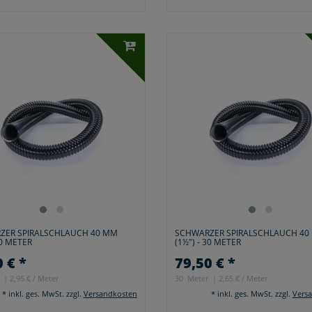
ZER SPIRALSCHLAUCH 40 MM
SCHWARZER SPIRALSCHLAUCH 40
10 METER
(1½") - 30 METER
 € *
79,50 € *
| 2,95 € / Meter
30
Meter
| 2,65 € / Meter
*
inkl. ges. MwSt.
zzgl.
Versandkosten
*
inkl. ges. MwSt.
zzgl.
Vers