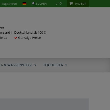
Registrieren
0
0,00 EUR
fen
ersand in Deutschland ab 100 €
Sie da
Günstige Preise
H- & WASSERPFLEGE
TEICHFILTER