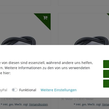
e von diesen sind essenziell, während andere uns helfen,
rn. Weitere Informationen zu den von uns verwendeten
e hier:
ZER SPIRALSCHLAUCH 32 MM
SCHWARZER SPIRALSCHLAUCH 32
10 METER
(1¼") - 30 METER
ayPal
Funktional
Weitere Einstellungen
 € *
58,00 € *
| 2,10 € / Meter
30
Meter
| 1,93 € / Meter
*
inkl. ges. MwSt.
zzgl.
Versandkosten
*
inkl. ges. MwSt.
zzgl.
Vers