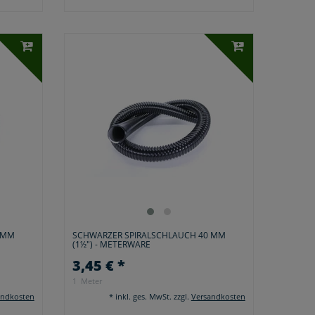
 MM
SCHWARZER SPIRALSCHLAUCH 40 MM
(1½") - METERWARE
3,45 € *
1
Meter
andkosten
*
inkl. ges. MwSt.
zzgl.
Versandkosten