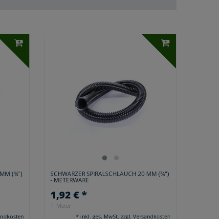
MM (¾")
SCHWARZER SPIRALSCHLAUCH 20 MM (¾")
- METERWARE
1,92 € *
1
Meter
andkosten
*
inkl. ges. MwSt.
zzgl.
Versandkosten