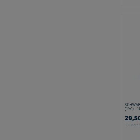
SCHWAR
(1½") - 
29,50
10
Meter