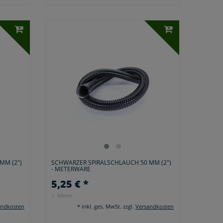
MM (2")
SCHWARZER SPIRALSCHLAUCH 50 MM (2")
- METERWARE
5,25 € *
1
Meter
andkosten
*
inkl. ges. MwSt.
zzgl.
Versandkosten