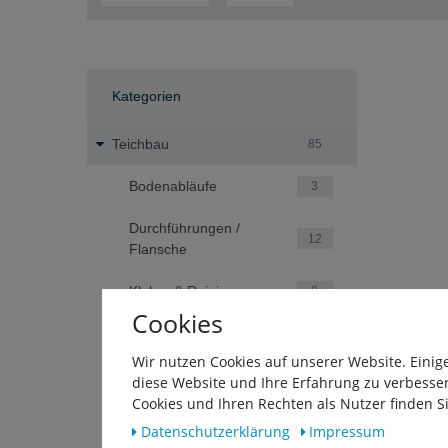
Kategorien
Teichbau
85
Bodenabläufe
3
Durchführungen /
12
Flansche
Kleber & Reiniger
8
Cookies
Pflanzeninseln
7
Wir nutzen Cookies auf unserer Website. Einig
Schläuche & Zubehör
39
diese Website und Ihre Erfahrung zu verbesse
Cookies und Ihren Rechten als Nutzer finden Si
Skimmer
3
Daten­schutz­erklärung
Impressum