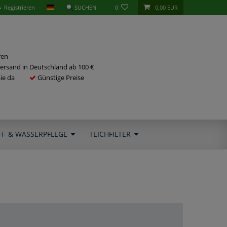
Registrieren
0
0,00 EUR
fen
ersand in Deutschland ab 100 €
Sie da
Günstige Preise
H- & WASSERPFLEGE
TEICHFILTER