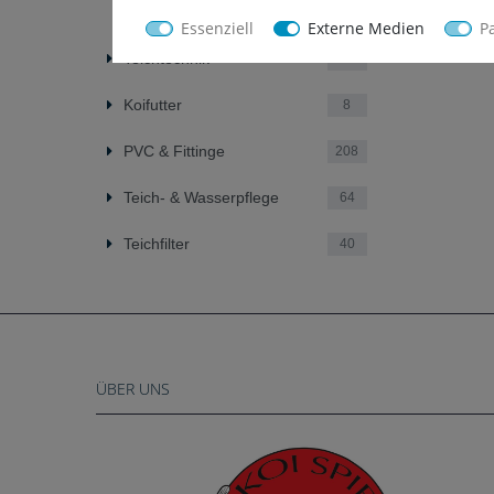
Tankverschraubungen
13
Essenziell
Externe Medien
P
Teichtechnik
209
Koifutter
8
PVC & Fittinge
208
Teich- & Wasserpflege
64
Teichfilter
40
ÜBER UNS