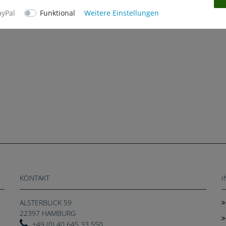
ayPal
Funktional
Weitere Einstellungen
KONTAKT
I
ALSTERBLICK 59
22397 HAMBURG
+49 (0) 40 645 33 550