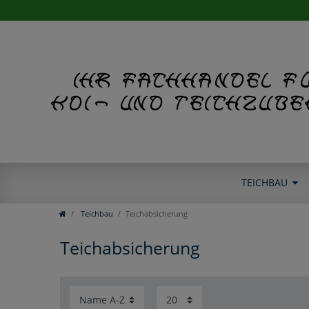
Ihr Fachhandel f
Koi- und Teichzub
TEICHBAU
Teichbau
Teichabsicherung
Teichabsicherung