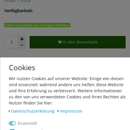
Inhalt
1
Stück
Verfügbarkeit:
Sofort innerhalb von 1-2 Tagen lieferbar
In den Warenkorb
Cookies
Wunschliste
Wir nutzen Cookies auf unserer Website. Einige von diesen
* inkl. ges. MwSt. zzgl.
Versandkosten
sind essenziell, während andere uns helfen, diese Website
und Ihre Erfahrung zu verbessern. Weitere Informationen
zu den von uns verwendeten Cookies und Ihren Rechten als
Nutzer finden Sie hier:
Daten­schutz­erklärung
Impressum
Beschreibung
Essenziell
Weitere Details