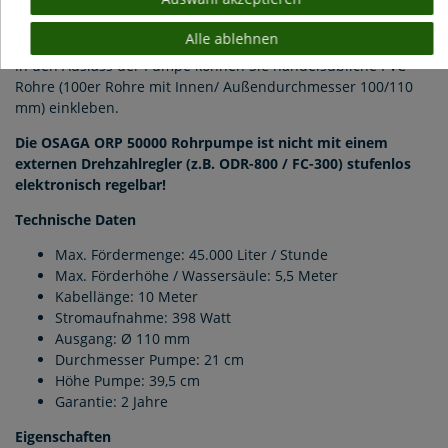
optimale Kühlung gewährleistet, eine Überhitzung durch den
Dauerbetrieb wird dadurch vorgebeugt.
Alle ablehnen
In den Auslass der Pumpe können Sie handelsübliche PVC-
Rohre (100er Rohre mit Innen/ Außendurchmesser 100/110
mm) einkleben.
Die OSAGA ORP 50000 Rohrpumpe ist nicht mit einem
externen Drehzahlregler (z.B. ODR-800 / FC-300) stufenlos
elektronisch regelbar!
Technische Daten
Max. Fördermenge: 45.000 Liter / Stunde
Max. Förderhöhe / Wassersäule: 5,5 Meter
Kabellänge: 10 Meter
Stromaufnahme: 398 Watt
Ausgang: Ø 110 mm
Durchmesser Pumpe: 21 cm
Höhe Pumpe: 39,5 cm
Garantie: 2 Jahre
Eigenschaften