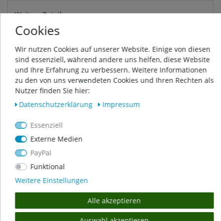
Weitere Details
Cookies
Produktsicherheit
Wir nutzen Cookies auf unserer Website. Einige von diesen
sind essenziell, während andere uns helfen, diese Website
und Ihre Erfahrung zu verbessern. Weitere Informationen
Rohrpumpe OSAGA ORP 50000
zu den von uns verwendeten Cookies und Ihren Rechten als
Nutzer finden Sie hier:
Die OSAGA Rohrpumpen sind für den Einsatz in großen
Teich- und Filteranlagen, Bachläufen und Wasserfällen
Daten­schutz­erklärung
Impressum
geeignet.
Essenziell
Diese leistungsstarken Förderpumpen können überall
Externe Medien
eingesetzt werden, wo über eine geringe Höhe große
Wassermengen gefördert werden müssen.
PayPal
Funktional
Durch den geringen Energieverbrauch sind diese
Rohrpumpen sehr effizient was das Verhältnis von Leistung
Weitere Einstellungen
und Stromverbrauch betrifft.
Alle akzeptieren
Die OSAGA ORP-Rohrpumpen sind mit einem Tauchmotor
ausgestattet und da dieser immer im Wasser liegt ist eine
Auswahl akzeptieren